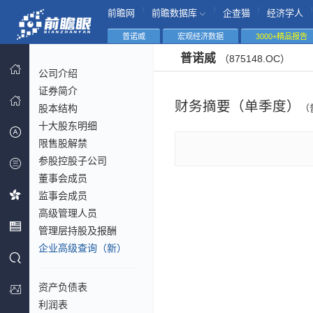
|
|
|
|
前瞻网
前瞻数据库
企查猫
经济学人
普诺威
宏观经济数据
3000+精品报告
普诺威
（875148.OC）
公司介绍
证券简介
财务摘要（单季度）
股本结构
（
十大股东明细
限售股解禁
参股控股子公司
董事会成员
监事会成员
高级管理人员
管理层持股及报酬
企业高级查询（新）
资产负债表
利润表