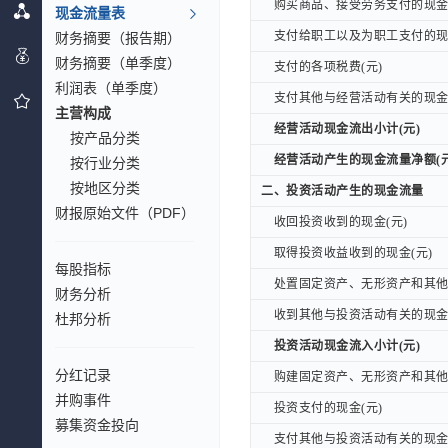
购买商品、接受劳务支付的现金(
购买商品、接受劳务支付的现金(
现金流量表
支付给职工以及为职工支付的现金
财务摘要（报告期）
支付给职工以及为职工支付的现金
财务摘要（单季度）
支付的各项税费(元)
支付的各项税费(元)
利润表（单季度）
支付其他与经营活动有关的现金(
支付其他与经营活动有关的现金(
主营构成
经营活动现金流出小计(元)
经营活动现金流出小计(元)
按产品分类
经营活动产生的现金流量净额(元
经营活动产生的现金流量净额(元
按行业分类
按地区分类
二、投资活动产生的现金流量
二、投资活动产生的现金流量
财报原始文件（PDF）
收回投资收到的现金(元)
收回投资收到的现金(元)
取得投资收益收到的现金(元)
取得投资收益收到的现金(元)
每股指标
处置固定资产、无形资产和其他长
处置固定资产、无形资产和其他长
财务分析
收到其他与投资活动有关的现金(
收到其他与投资活动有关的现金(
杜邦分析
投资活动现金流入小计(元)
投资活动现金流入小计(元)
分红记录
购建固定资产、无形资产和其他长
购建固定资产、无形资产和其他长
并购事件
投资支付的现金(元)
投资支付的现金(元)
募集资金投向
支付其他与投资活动有关的现金(
支付其他与投资活动有关的现金(