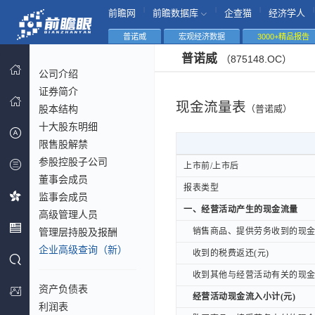
|
|
|
|
前瞻网
前瞻数据库
企查猫
经济学人
普诺威
宏观经济数据
3000+精品报告
普诺威
（875148.OC）
公司介绍
证券简介
现金流量表
股本结构
（普诺威）
十大股东明细
限售股解禁
参股控股子公司
上市前/上市后
上市前/上市后
董事会成员
报表类型
报表类型
监事会成员
一、经营活动产生的现金流量
一、经营活动产生的现金流量
高级管理人员
管理层持股及报酬
销售商品、提供劳务收到的现金(
销售商品、提供劳务收到的现金(
企业高级查询（新）
收到的税费返还(元)
收到的税费返还(元)
收到其他与经营活动有关的现金(
收到其他与经营活动有关的现金(
资产负债表
经营活动现金流入小计(元)
经营活动现金流入小计(元)
利润表