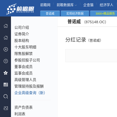
|
|
|
|
前瞻网
前瞻数据库
企查猫
经济学人
普诺威
宏观经济数据
3000+精品报告
普诺威
（875148.OC）
公司介绍
证券简介
分红记录
股本结构
（普诺威）
十大股东明细
限售股解禁
参股控股子公司
董事会成员
监事会成员
高级管理人员
管理层持股及报酬
企业高级查询（新）
资产负债表
利润表