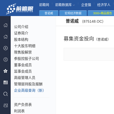
|
|
|
|
前瞻网
前瞻数据库
企查猫
经济学人
普诺威
宏观经济数据
3000+精品报告
普诺威
（875148.OC）
公司介绍
证券简介
募集资金投向
股本结构
（普诺威）
十大股东明细
限售股解禁
参股控股子公司
董事会成员
监事会成员
高级管理人员
管理层持股及报酬
企业高级查询（新）
资产负债表
利润表