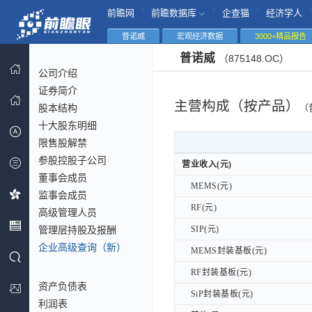
|
|
|
|
前瞻网
前瞻数据库
企查猫
经济学人
普诺威
宏观经济数据
3000+精品报告
普诺威
（875148.OC）
公司介绍
证券简介
主营构成（按产品）
股本结构
（
十大股东明细
限售股解禁
参股控股子公司
营业收入(元)
营业收入(元)
董事会成员
MEMS(元)
MEMS(元)
监事会成员
RF(元)
RF(元)
高级管理人员
管理层持股及报酬
SIP(元)
SIP(元)
企业高级查询（新）
MEMS封装基板(元)
MEMS封装基板(元)
RF封装基板(元)
RF封装基板(元)
资产负债表
SiP封装基板(元)
SiP封装基板(元)
利润表