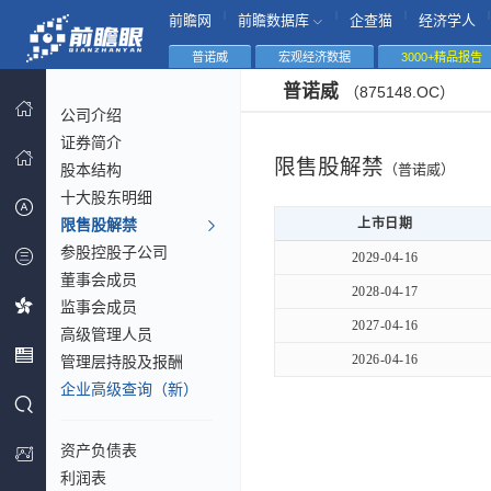
|
|
|
|
前瞻网
前瞻数据库
企查猫
经济学人
普诺威
宏观经济数据
3000+精品报告
普诺威
（875148.OC）
公司介绍
证券简介
限售股解禁
股本结构
（普诺威）
十大股东明细
限售股解禁
上市日期
参股控股子公司
2029-04-16
董事会成员
2028-04-17
监事会成员
2027-04-16
高级管理人员
2026-04-16
管理层持股及报酬
企业高级查询（新）
资产负债表
利润表