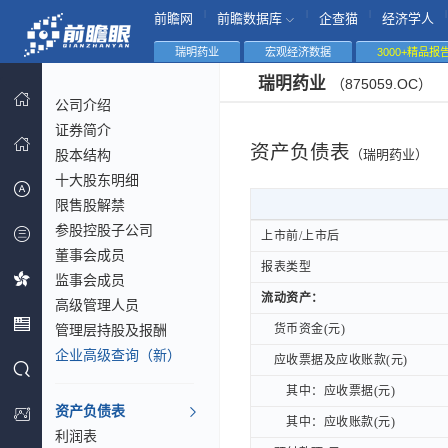
|
|
|
|
前瞻网
前瞻数据库
企查猫
经济学人
瑞明药业
宏观经济数据
3000+精品报
瑞明药业
（875059.OC）
公司介绍
证券简介
资产负债表
股本结构
（瑞明药业）
十大股东明细
限售股解禁
参股控股子公司
上市前/上市后
上市前/上市后
董事会成员
报表类型
报表类型
监事会成员
流动资产：
流动资产：
高级管理人员
管理层持股及报酬
货币资金(元)
货币资金(元)
企业高级查询（新）
应收票据及应收账款(元)
应收票据及应收账款(元)
其中：应收票据(元)
其中：应收票据(元)
资产负债表
其中：应收账款(元)
其中：应收账款(元)
利润表