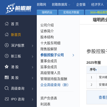
|
|
|
|
前瞻网
前瞻数据库
企查猫
经济学人
瑞明药业
宏观经济数据
3000+精品报
瑞明药
首 页
公司介绍
证券简介
新首页
股本结构
十大股东明细
深沪股票
限售股解禁
参股控股
参股控股子公司
新三板
董事会成员
2025年报
港 股
监事会成员
序号
序号
高级管理人员
序号
美 股
1
1
常州
常州
管理层持股及报酬
企业高级查询（新）
2
2
安徽
安徽
高级查询
查看
资产负债表
IPO 咨询
利润表