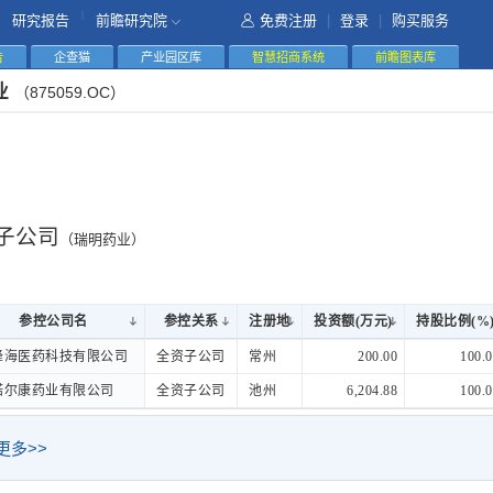
|
研究报告
前瞻研究院
免费注册
|
登录
|
购买服务
告
企查猫
产业园区库
智慧招商系统
前瞻图表库
业
（875059.OC）
子公司
（瑞明药业）
参控公司名
参控公司名
参控关系
注册地
投资额(万元)
持股比例(%
参控公司名
参控关系
注册地
投资额(万元)
持股比例(%
峰海医药科技有限公司
峰海医药科技有限公司
全资子公司
常州
200.00
100.0
诺尔康药业有限公司
诺尔康药业有限公司
全资子公司
池州
6,204.88
100.0
更多>>