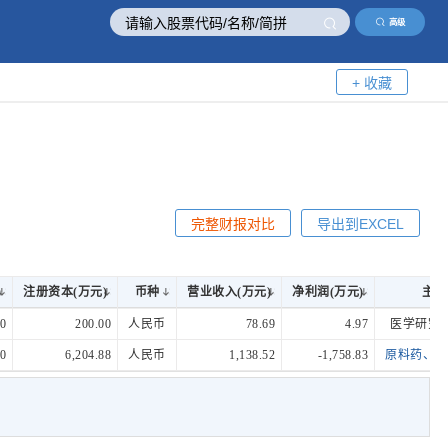
高级
+ 收藏
完整财报对比
导出到EXCEL
)
注册资本(万元)
币种
营业收入(万元)
净利润(万元)
主营
)
注册资本(万元)
币种
营业收入(万元)
净利润(万元)
主营
0
200.00
人民币
78.69
4.97
医学研究
0
6,204.88
人民币
1,138.52
-1,758.83
原料药、中间