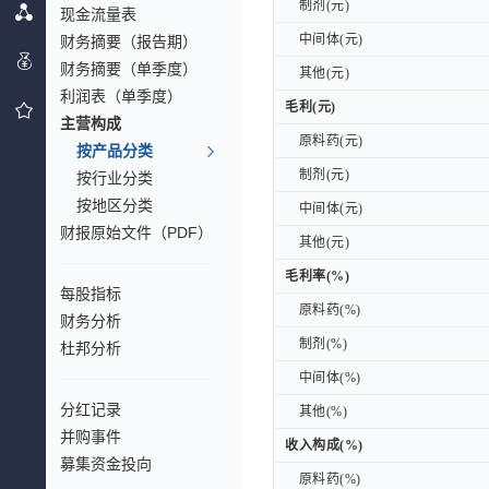
制剂(元)
制剂(元)
现金流量表
中间体(元)
中间体(元)
财务摘要（报告期）
财务摘要（单季度）
其他(元)
其他(元)
利润表（单季度）
毛利(元)
毛利(元)
主营构成
原料药(元)
原料药(元)
按产品分类
制剂(元)
制剂(元)
按行业分类
按地区分类
中间体(元)
中间体(元)
财报原始文件（PDF）
其他(元)
其他(元)
毛利率(%)
毛利率(%)
每股指标
原料药(%)
原料药(%)
财务分析
制剂(%)
制剂(%)
杜邦分析
中间体(%)
中间体(%)
分红记录
其他(%)
其他(%)
并购事件
收入构成(%)
收入构成(%)
募集资金投向
原料药(%)
原料药(%)