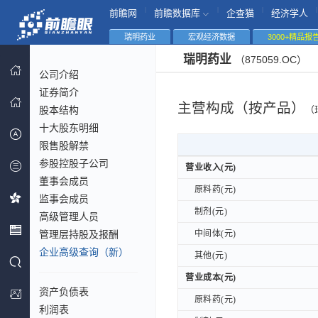
|
|
|
|
前瞻网
前瞻数据库
企查猫
经济学人
瑞明药业
宏观经济数据
3000+精品报
瑞明药业
（875059.OC）
公司介绍
证券简介
主营构成（按产品）
股本结构
（
十大股东明细
限售股解禁
参股控股子公司
营业收入(元)
营业收入(元)
董事会成员
原料药(元)
原料药(元)
监事会成员
制剂(元)
制剂(元)
高级管理人员
管理层持股及报酬
中间体(元)
中间体(元)
企业高级查询（新）
其他(元)
其他(元)
营业成本(元)
营业成本(元)
资产负债表
原料药(元)
原料药(元)
利润表