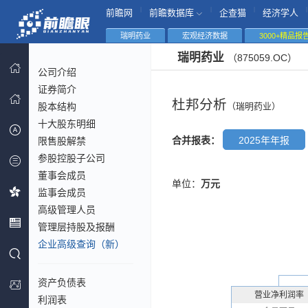
|
|
|
|
前瞻网
前瞻数据库
企查猫
经济学人
瑞明药业
宏观经济数据
3000+精品报
瑞明药业
（875059.OC）
公司介绍
证券简介
杜邦分析
股本结构
（瑞明药业）
十大股东明细
合并报表：
2025年年报
限售股解禁
参股控股子公司
董事会成员
单位：
万元
监事会成员
高级管理人员
管理层持股及报酬
企业高级查询（新）
资产负债表
营业净利润率
利润表