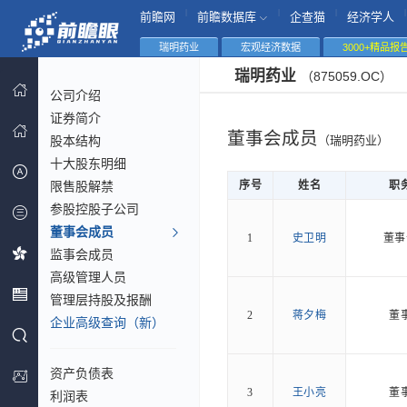
|
|
|
|
前瞻网
前瞻数据库
企查猫
经济学人
瑞明药业
宏观经济数据
3000+精品报
瑞明药业
（875059.OC）
公司介绍
证券简介
董事会成员
股本结构
（瑞明药业）
十大股东明细
限售股解禁
序号
姓名
职
参股控股子公司
董事会成员
1
史卫明
董事
监事会成员
高级管理人员
管理层持股及报酬
2
蒋夕梅
董
企业高级查询（新）
资产负债表
3
王小亮
董
利润表