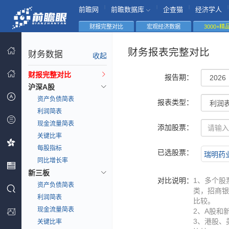
|
|
|
|
前瞻网
前瞻数据库
企查猫
经济学人
财报完整对比
宏观经济数据
3000+
财务报表完整对比
财务数据
收起
财报完整对比
报告期：
沪深A股
资产负债简表
报表类型：
利润简表
现金流量简表
添加股票：
关键比率
每股指标
已选股票：
瑞明药业(
同比增长率
新三板
对比说明：
1、多个股
资产负债简表
类，招商银
利润简表
比较。
现金流量简表
2、A股和
3、港股、
关键比率