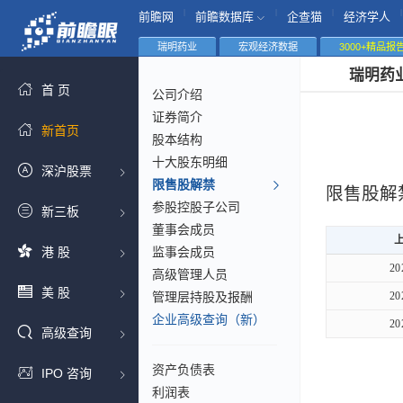
|
|
|
|
前瞻网
前瞻数据库
企查猫
经济学人
瑞明药业
宏观经济数据
3000+精品报
瑞明药
首 页
公司介绍
证券简介
新首页
股本结构
十大股东明细
深沪股票
限售股解禁
限售股解
参股控股子公司
新三板
董事会成员
港 股
监事会成员
20
高级管理人员
美 股
管理层持股及报酬
20
企业高级查询（新）
20
高级查询
资产负债表
IPO 咨询
利润表