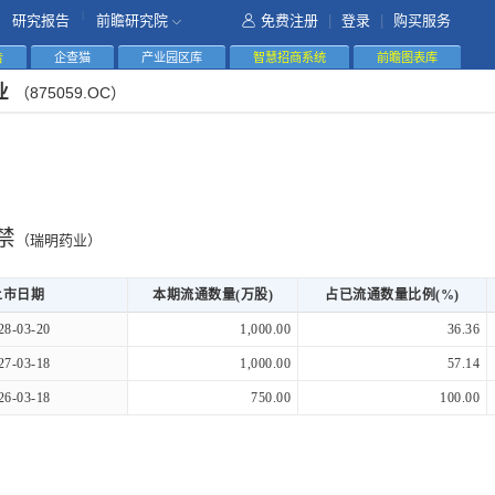
|
研究报告
前瞻研究院
免费注册
|
登录
|
购买服务
告
企查猫
产业园区库
智慧招商系统
前瞻图表库
业
（875059.OC）
禁
（瑞明药业）
上市日期
本期流通数量(万股)
占已流通数量比例(%)
28-03-20
1,000.00
36.36
27-03-18
1,000.00
57.14
26-03-18
750.00
100.00