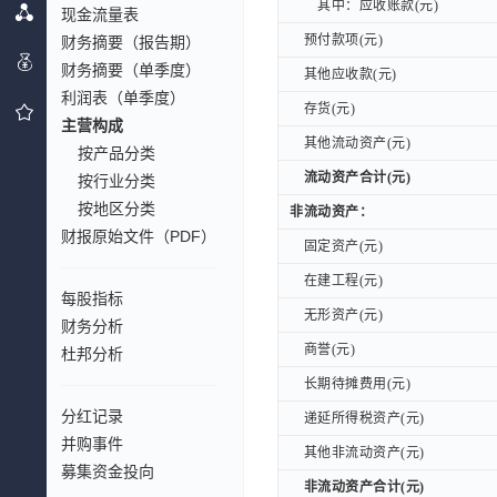
其中：应收账款(元)
其中：应收账款(元)
现金流量表
预付款项(元)
财务摘要（报告期）
预付款项(元)
财务摘要（单季度）
其他应收款(元)
其他应收款(元)
利润表（单季度）
存货(元)
存货(元)
主营构成
其他流动资产(元)
其他流动资产(元)
按产品分类
流动资产合计(元)
流动资产合计(元)
按行业分类
按地区分类
非流动资产：
非流动资产：
财报原始文件（PDF）
固定资产(元)
固定资产(元)
在建工程(元)
在建工程(元)
每股指标
无形资产(元)
无形资产(元)
财务分析
商誉(元)
商誉(元)
杜邦分析
长期待摊费用(元)
长期待摊费用(元)
分红记录
递延所得税资产(元)
递延所得税资产(元)
并购事件
其他非流动资产(元)
其他非流动资产(元)
募集资金投向
非流动资产合计(元)
非流动资产合计(元)