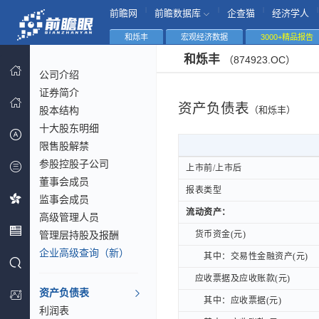
|
|
|
|
前瞻网
前瞻数据库
企查猫
经济学人
和烁丰
宏观经济数据
3000+精品报告
和烁丰
（874923.OC）
公司介绍
证券简介
资产负债表
股本结构
（和烁丰）
十大股东明细
限售股解禁
参股控股子公司
上市前/上市后
上市前/上市后
董事会成员
报表类型
报表类型
监事会成员
流动资产：
流动资产：
高级管理人员
管理层持股及报酬
货币资金(元)
货币资金(元)
企业高级查询（新）
其中：交易性金融资产(元)
其中：交易性金融资产(元)
应收票据及应收账款(元)
应收票据及应收账款(元)
资产负债表
其中：应收票据(元)
其中：应收票据(元)
利润表