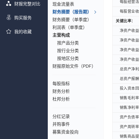
每股经营活动
每股经营活动
财报完整对比
现金流量表
财务摘要（报告期）
每股营业收入
每股营业收入
购买服务
财务摘要（单季度）
关键比率：
关键比率：
利润表（单季度）
净资产收益率 
净资产收益率 
我的收藏
主营构成
净资产收益率 
净资产收益率 
按产品分类
净资产收益率 
净资产收益率 
按行业分类
按地区分类
净资产收益率 
净资产收益率 
财报原始文件（PDF）
总资产净利率 
总资产净利率 
总资产报酬率
总资产报酬率
每股指标
投入资本回报
投入资本回报
财务分析
销售毛利率(
销售毛利率(
杜邦分析
销售净利率(
销售净利率(
分红记录
资产负债率(
资产负债率(
并购事件
资产周转率(
资产周转率(
募集资金投向
销售商品提供
销售商品提供