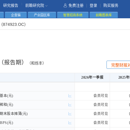
|
研究报告
前瞻研究院
免费注册
|
登录
|
购买服务
企查猫
产业园区库
智慧招商系统
前瞻图表库
（874923.OC）
（报告期）
（和烁丰）
完整财报
2026年一季报
2025
2026年一季报
2025
基本(元)
基本(元)
会员可见
稀释(元)
稀释(元)
会员可见
期末股本摊薄(元)
期末股本摊薄(元)
会员可见
PS(元)
PS(元)
会员可见