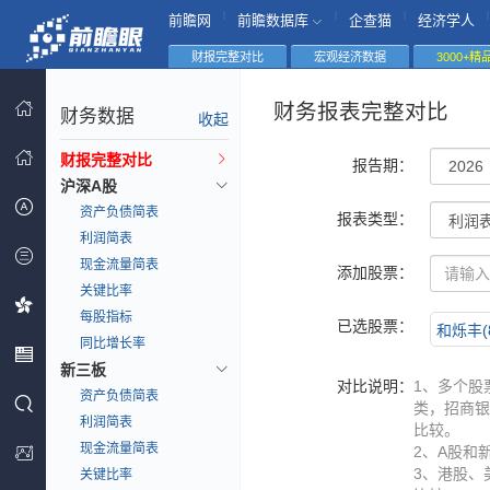
|
|
|
|
前瞻网
前瞻数据库
企查猫
经济学人
财报完整对比
宏观经济数据
3000+
财务报表完整对比
财务数据
收起
财报完整对比
报告期：
沪深A股
资产负债简表
报表类型：
利润简表
现金流量简表
添加股票：
关键比率
每股指标
已选股票：
和烁丰(8
同比增长率
新三板
对比说明：
1、多个股
资产负债简表
类，招商银
利润简表
比较。
现金流量简表
2、A股和
3、港股、
关键比率