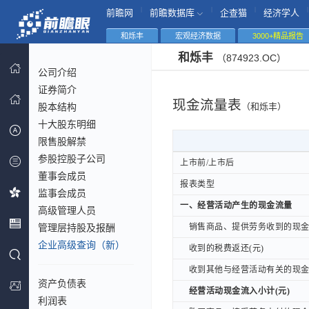
|
|
|
|
前瞻网
前瞻数据库
企查猫
经济学人
和烁丰
宏观经济数据
3000+精品报告
和烁丰
（874923.OC）
公司介绍
证券简介
现金流量表
股本结构
（和烁丰）
十大股东明细
限售股解禁
参股控股子公司
上市前/上市后
上市前/上市后
董事会成员
报表类型
报表类型
监事会成员
一、经营活动产生的现金流量
一、经营活动产生的现金流量
高级管理人员
管理层持股及报酬
销售商品、提供劳务收到的现金(
销售商品、提供劳务收到的现金(
企业高级查询（新）
收到的税费返还(元)
收到的税费返还(元)
收到其他与经营活动有关的现金(
收到其他与经营活动有关的现金(
资产负债表
经营活动现金流入小计(元)
经营活动现金流入小计(元)
利润表