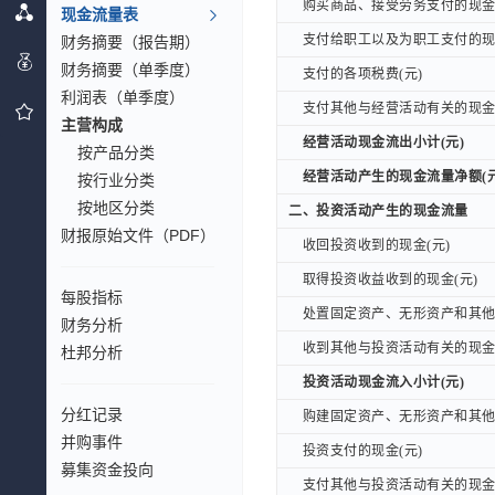
购买商品、接受劳务支付的现金(
购买商品、接受劳务支付的现金(
现金流量表
支付给职工以及为职工支付的现金
财务摘要（报告期）
支付给职工以及为职工支付的现金
财务摘要（单季度）
支付的各项税费(元)
支付的各项税费(元)
利润表（单季度）
支付其他与经营活动有关的现金(
支付其他与经营活动有关的现金(
主营构成
经营活动现金流出小计(元)
经营活动现金流出小计(元)
按产品分类
经营活动产生的现金流量净额(元
经营活动产生的现金流量净额(元
按行业分类
按地区分类
二、投资活动产生的现金流量
二、投资活动产生的现金流量
财报原始文件（PDF）
收回投资收到的现金(元)
收回投资收到的现金(元)
取得投资收益收到的现金(元)
取得投资收益收到的现金(元)
每股指标
处置固定资产、无形资产和其他长
处置固定资产、无形资产和其他长
财务分析
收到其他与投资活动有关的现金(
收到其他与投资活动有关的现金(
杜邦分析
投资活动现金流入小计(元)
投资活动现金流入小计(元)
分红记录
购建固定资产、无形资产和其他长
购建固定资产、无形资产和其他长
并购事件
投资支付的现金(元)
投资支付的现金(元)
募集资金投向
支付其他与投资活动有关的现金(
支付其他与投资活动有关的现金(