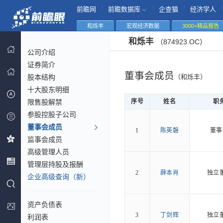
|
|
|
|
前瞻网
前瞻数据库
企查猫
经济学人
和烁丰
宏观经济数据
3000+精品报告
和烁丰
（874923.OC）
公司介绍
证券简介
董事会成员
股本结构
（和烁丰）
十大股东明细
限售股解禁
序号
姓名
职
参股控股子公司
董事会成员
1
陈英磐
董事
监事会成员
高级管理人员
管理层持股及报酬
2
薛本肖
独立
企业高级查询（新）
资产负债表
3
丁剑辉
独立
利润表