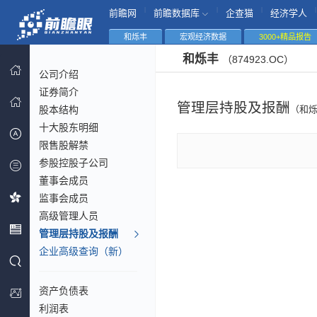
|
|
|
|
前瞻网
前瞻数据库
企查猫
经济学人
和烁丰
宏观经济数据
3000+精品报告
和烁丰
（874923.OC）
公司介绍
证券简介
管理层持股及报酬
股本结构
（和
十大股东明细
限售股解禁
参股控股子公司
董事会成员
监事会成员
高级管理人员
管理层持股及报酬
企业高级查询（新）
资产负债表
利润表