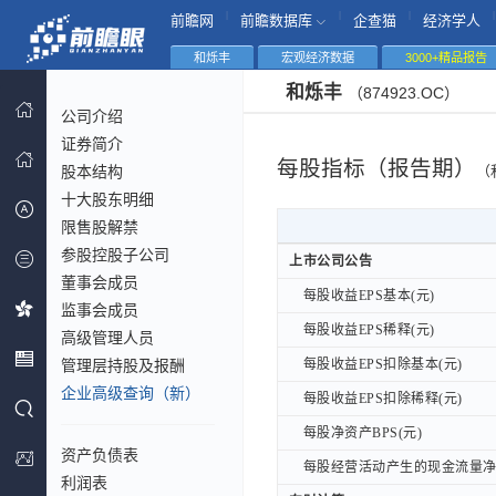
|
|
|
|
前瞻网
前瞻数据库
企查猫
经济学人
和烁丰
宏观经济数据
3000+精品报告
和烁丰
（874923.OC）
公司介绍
证券简介
每股指标（报告期）
股本结构
（
十大股东明细
限售股解禁
参股控股子公司
上市公司公告
上市公司公告
董事会成员
每股收益EPS基本(元)
每股收益EPS基本(元)
监事会成员
每股收益EPS稀释(元)
每股收益EPS稀释(元)
高级管理人员
管理层持股及报酬
每股收益EPS扣除基本(元)
每股收益EPS扣除基本(元)
企业高级查询（新）
每股收益EPS扣除稀释(元)
每股收益EPS扣除稀释(元)
每股净资产BPS(元)
每股净资产BPS(元)
资产负债表
每股经营活动产生的现金流量净额
每股经营活动产生的现金流量净额
利润表