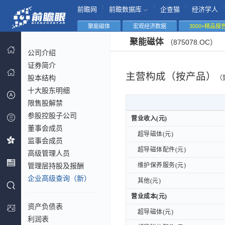
|
|
|
|
前瞻网
前瞻数据库
企查猫
经济学人
聚能磁体
宏观经济数据
3000+精品报
聚能磁体
（875078.OC）
公司介绍
证券简介
主营构成（按产品）
股本结构
（
十大股东明细
限售股解禁
参股控股子公司
营业收入(元)
营业收入(元)
董事会成员
超导磁体(元)
超导磁体(元)
监事会成员
超导磁体配件(元)
超导磁体配件(元)
高级管理人员
管理层持股及报酬
维护保养服务(元)
维护保养服务(元)
企业高级查询（新）
其他(元)
其他(元)
营业成本(元)
营业成本(元)
资产负债表
超导磁体(元)
超导磁体(元)
利润表