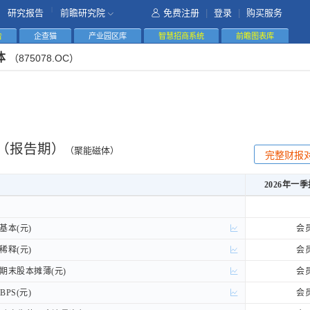
|
研究报告
前瞻研究院
免费注册
|
登录
|
购买服务
告
企查猫
产业园区库
智慧招商系统
前瞻图表库
体
（875078.OC）
（报告期）
（聚能磁体）
完整财报
2026年一季
2026年一季
基本(元)
基本(元)
会
稀释(元)
稀释(元)
会
期末股本摊薄(元)
期末股本摊薄(元)
会
PS(元)
PS(元)
会