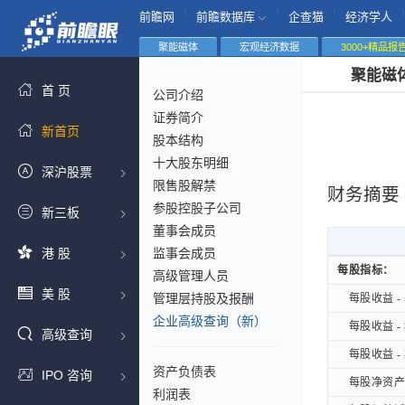
|
|
|
|
前瞻网
前瞻数据库
企查猫
经济学人
聚能磁体
宏观经济数据
3000+精品报
聚能磁
首 页
公司介绍
证券简介
新首页
股本结构
十大股东明细
深沪股票
限售股解禁
财务摘要
参股控股子公司
新三板
董事会成员
港 股
监事会成员
每股指标：
每股指标：
高级管理人员
美 股
管理层持股及报酬
每股收益 - 
每股收益 - 
企业高级查询（新）
每股收益 - 
每股收益 - 
高级查询
每股收益 - 
每股收益 - 
资产负债表
IPO 咨询
每股净资产B
每股净资产B
利润表