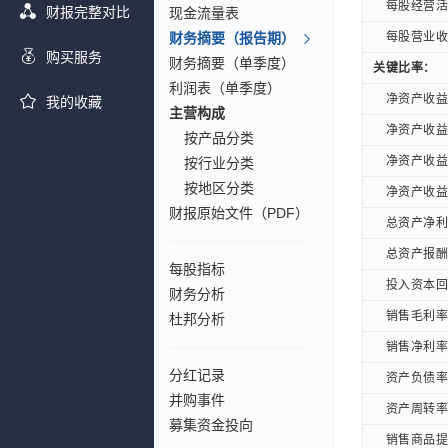
每股经营活动
每股经营活动
财报完整对比
现金流量表
财务摘要（报告期）
每股营业收入
每股营业收入
购买服务
财务摘要（单季度）
关键比率：
关键比率：
利润表（单季度）
净资产收益率 
净资产收益率 
我的收藏
主营构成
净资产收益率 
净资产收益率 
按产品分类
净资产收益率 
净资产收益率 
按行业分类
按地区分类
净资产收益率 
净资产收益率 
财报原始文件（PDF）
总资产净利率 
总资产净利率 
总资产报酬率
总资产报酬率
每股指标
投入资本回报
投入资本回报
财务分析
销售毛利率(
销售毛利率(
杜邦分析
销售净利率(
销售净利率(
分红记录
资产负债率(
资产负债率(
并购事件
资产周转率(
资产周转率(
募集资金投向
销售商品提供
销售商品提供