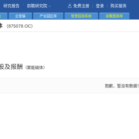
|
研究报告
前瞻研究院
免费注册
|
登录
|
购买服务
告
企查猫
产业园区库
智慧招商系统
前瞻图表库
体
（875078.OC）
股及报酬
（聚能磁体）
抱歉，暂没有数据