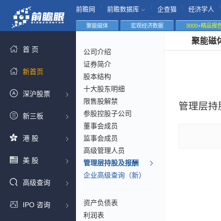
|
|
|
|
前瞻网
前瞻数据库
企查猫
经济学人
聚能磁体
宏观经济数据
3000+精品报
聚能磁
首 页
公司介绍
证券简介
新首页
股本结构
十大股东明细
深沪股票
限售股解禁
管理层持
参股控股子公司
新三板
董事会成员
港 股
监事会成员
高级管理人员
美 股
管理层持股及报酬
企业高级查询（新）
高级查询
资产负债表
IPO 咨询
利润表