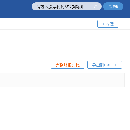
高级
+ 收藏
完整财报对比
导出到EXCEL
！