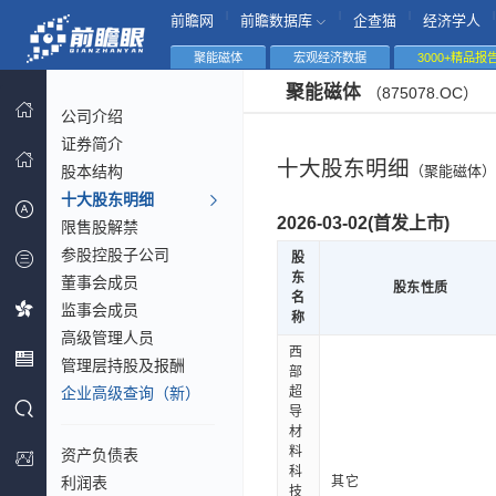
|
|
|
|
前瞻网
前瞻数据库
企查猫
经济学人
聚能磁体
宏观经济数据
3000+精品报
聚能磁体
（875078.OC）
公司介绍
证券简介
十大股东明细
股本结构
（聚能磁体）
十大股东明细
2026-03-02(首发上市)
限售股解禁
参股控股子公司
股
东
董事会成员
股东性质
名
监事会成员
称
高级管理人员
西
管理层持股及报酬
部
企业高级查询（新）
超
导
材
料
资产负债表
科
利润表
其它
技