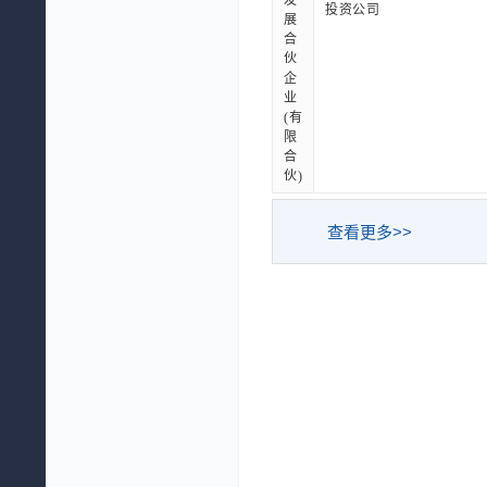
发
投资公司
展
合
伙
企
业
(有
限
合
伙)
查看更多>>