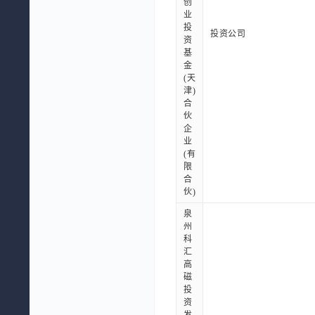
创
业
投
投资公司
资
基
金
(天
津)
合
伙
企
业
(有
限
合
伙)
泉
州
科
汇
高
磁
投
资