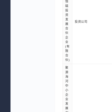
恒
磁
投
资
发
投资公司
展
合
伙
企
业
(有
限
合
伙)
聚
源
海
河
中
小
企
业
发
展