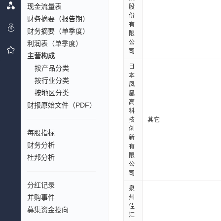
现金流量表
股
份
财务摘要（报告期）
有
财务摘要（单季度）
限
公
利润表（单季度）
司
主营构成
日
按产品分类
本
按行业分类
凤
按地区分类
凰
高
财报原始文件（PDF）
科
技
其它
创
每股指标
新
财务分析
有
限
杜邦分析
公
司
分红记录
泉
并购事件
州
佳
募集资金投向
汇