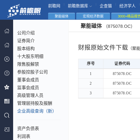
|
|
|
|
前瞻网
前瞻数据库
企查猫
经济学人
聚能磁体
宏观经济数据
3000+精品报
聚能磁体
（875078.OC）
公司介绍
证券简介
财报原始文件下载
股本结构
（聚
十大股东明细
限售股解禁
序号
序号
证券代码
参股控股子公司
序号
证券代码
1
1
875078.OC
董事会成员
2
2
875078.OC
监事会成员
3
3
875078.OC
高级管理人员
管理层持股及报酬
企业高级查询（新）
资产负债表
利润表