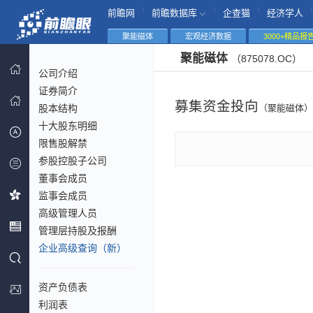
|
|
|
|
前瞻网
前瞻数据库
企查猫
经济学人
聚能磁体
宏观经济数据
3000+精品报
聚能磁体
（875078.OC）
公司介绍
证券简介
募集资金投向
股本结构
（聚能磁体）
十大股东明细
限售股解禁
参股控股子公司
董事会成员
监事会成员
高级管理人员
管理层持股及报酬
企业高级查询（新）
资产负债表
利润表