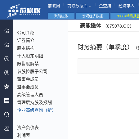
|
|
|
|
前瞻网
前瞻数据库
企查猫
经济学人
聚能磁体
宏观经济数据
3000+精品报
聚能磁体
（875078.OC）
公司介绍
证券简介
财务摘要（单季度）
股本结构
（
十大股东明细
限售股解禁
参股控股子公司
董事会成员
监事会成员
高级管理人员
管理层持股及报酬
企业高级查询（新）
资产负债表
利润表