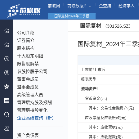
|
|
|
|
前瞻网
前瞻数据库
企查猫
经济学人
国际复材2024年三季报
国际复材
（301526.SZ）
公司介绍
证券简介
国际复材_2024年三
股本结构
十大股东明细
限售股解禁
上市前/上市后
参股控股子公司
董事会成员
报表类型
监事会成员
流动资产：
高级管理人员
货币资金(元)
管理层持股及报酬
其中：交易性金融资产(元)
管理层持股变化
企业高级查询（新）
应收票据及应收账款(元)
其中：应收票据(元)
资产负债表
其中：应收账款(元)