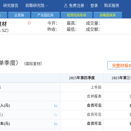
|
研究报告
前瞻研究院
免费注册
|
登录
|
购买服务
告
企查猫
产业园区库
智慧招商系统
前瞻图表库
今开：
最高：
成交量：
（
）
复材
昨收：
最低：
成交额：
6.SZ）
单季度）
（国际复材）
完整财报
2025年第四季度
2025年第
2025年第四季度
2025年第
后
后
上市后
合并报表
入(元)
入(元)
会员可见
)
)
会员可见
本(元)
本(元)
会员可见