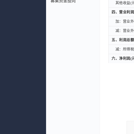
募集资金投向
其他收益(元
其他收益(元
四、营业利润
四、营业利润
加：营业外收
加：营业外收
减：营业外支
减：营业外支
五、利润总额
五、利润总额
减：所得税费
减：所得税费
六、净利润(元
六、净利润(元
(一)按经营
(一)按经营
持续经营净
持续经营净
(二)按所有
(二)按所有
归属于母公
归属于母公
少数股东损
少数股东损
扣除非经常性
扣除非经常性
七、每股收益
七、每股收益
一、基本每股
一、基本每股