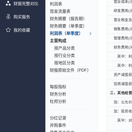
营业成本(元
营业成本(元
财报完整对比
利润表
现金流量表
研发费用(元
研发费用(元
购买服务
财务摘要（报告期）
营业税金及附
营业税金及附
财务摘要（单季度）
销售费用(元
销售费用(元
我的收藏
利润表（单季度）
管理费用(元
管理费用(元
主营构成
财务费用(元
财务费用(元
按产品分类
按行业分类
其中：利息
其中：利息
按地区分类
其中：利息
其中：利息
财报原始文件（PDF）
资产减值损失
资产减值损失
信用减值损失
信用减值损失
每股指标
三、其他经营
三、其他经营
财务分析
杜邦分析
加：公允价值
加：公允价值
加：投资收益
加：投资收益
分红记录
其中：对联
其中：对联
并购事件