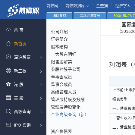
|
|
|
|
前瞻网
前瞻数据库
企查猫
经济学人
国际复材
宏观经济数据
3000+精品报
国际
首 页
（30152
公司介绍
证券简介
新首页
股本结构
十大股东明细
深沪股票
限售股解禁
利润表（
参股控股子公司
新三板
董事会成员
港 股
监事会成员
上市前/上市
上市前/上市
高级管理人员
美 股
管理层持股及报酬
报表类型
报表类型
管理层持股变化
一、营业总收
一、营业总收
高级查询
企业高级查询（新）
营业收入(元
营业收入(元
IPO 咨询
二、营业总成
二、营业总成
资产负债表