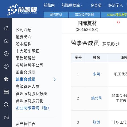
|
|
|
|
前瞻网
前瞻数据库
企查猫
经济学人
国际复材
宏观经济数据
3000+精品报
（
）
国际复材
（301526.SZ）
公司介绍
证券简介
监事会成员
股本结构
（国际复材）
十大股东明细
限售股解禁
序号
姓名
职
参股控股子公司
董事会成员
1
朱妍
职工代
监事会成员
高级管理人员
管理层持股及报酬
监事会主
2
姚兴芮
管理层持股变化
工代表
企业高级查询（新）
3
张彪
非职工代
资产负债表