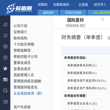
|
|
|
|
前瞻网
前瞻数据库
企查猫
经济学人
国际复材
宏观经济数据
3000+精品报
（
）
国际复材
（301526.SZ）
公司介绍
证券简介
财务摘要（单季度）
股本结构
（
十大股东明细
限售股解禁
参股控股子公司
单季度财务指标：
单季度财务指标：
董事会成员
单季度销售毛利率(%)
单季度销售毛利率(%)
监事会成员
单季度销售净利率(%)
单季度销售净利率(%)
高级管理人员
管理层持股及报酬
单季度净资产收益率ROE(%)
单季度净资产收益率ROE(%)
管理层持股变化
单季度总资产净利率ROA(%)
单季度总资产净利率ROA(%)
企业高级查询（新）
单季度财务摘要：
单季度财务摘要：
单季度营业总收入(元)
单季度营业总收入(元)
资产负债表