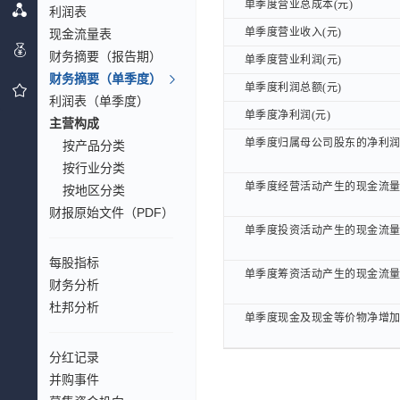
单季度营业总成本(元)
单季度营业总成本(元)
利润表
单季度营业收入(元)
单季度营业收入(元)
现金流量表
财务摘要（报告期）
单季度营业利润(元)
单季度营业利润(元)
财务摘要（单季度）
单季度利润总额(元)
单季度利润总额(元)
利润表（单季度）
单季度净利润(元)
单季度净利润(元)
主营构成
单季度归属母公司股东的净利润(
单季度归属母公司股东的净利润(
按产品分类
按行业分类
单季度经营活动产生的现金流量(
单季度经营活动产生的现金流量(
按地区分类
财报原始文件（PDF）
单季度投资活动产生的现金流量(
单季度投资活动产生的现金流量(
每股指标
单季度筹资活动产生的现金流量(
单季度筹资活动产生的现金流量(
财务分析
杜邦分析
单季度现金及现金等价物净增加(
单季度现金及现金等价物净增加(
分红记录
并购事件