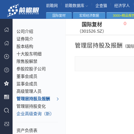
|
|
|
|
前瞻网
前瞻数据库
企查猫
经济学人
国际复材
宏观经济数据
3000+精品报
（
）
国际复材
（301526.SZ）
公司介绍
证券简介
管理层持股及报酬
股本结构
（国
十大股东明细
限售股解禁
参股控股子公司
董事会成员
监事会成员
高级管理人员
管理层持股及报酬
管理层持股变化
企业高级查询（新）
资产负债表