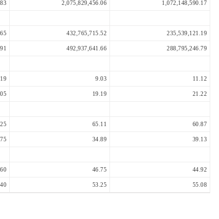
.83
2,075,829,456.06
1,072,148,590.17
.65
432,765,715.52
235,539,121.19
.91
492,937,641.66
288,795,246.79
.19
9.03
11.12
.05
19.19
21.22
.25
65.11
60.87
.75
34.89
39.13
.60
46.75
44.92
.40
53.25
55.08