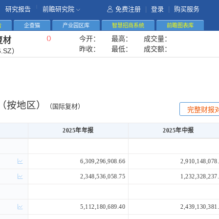
|
研究报告
前瞻研究院
免费注册
|
登录
|
购买服务
告
企查猫
产业园区库
智慧招商系统
前瞻图表库
今开：
最高：
成交量：
（
）
复材
昨收：
最低：
成交额：
6.SZ）
（按地区）
（国际复材）
完整财报
2025年年报
2025年中报
2025年年报
2025年中报
6,309,296,908.66
2,910,148,078
2,348,536,058.75
1,232,328,237
5,112,180,689.40
2,439,130,381