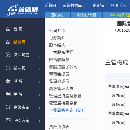
|
|
|
|
前瞻网
前瞻数据库
企查猫
经济学人
国际复材
宏观经济数据
3000+精品报
国际
首 页
（30152
公司介绍
证券简介
新首页
股本结构
十大股东明细
深沪股票
限售股解禁
主营构成
参股控股子公司
新三板
董事会成员
港 股
监事会成员
营业收入(元)
营业收入(元)
高级管理人员
美 股
管理层持股及报酬
境内(元)
境内(元)
管理层持股变化
境外(元)
境外(元)
高级查询
企业高级查询（新）
营业成本(元)
营业成本(元)
IPO 咨询
境内(元)
境内(元)
资产负债表