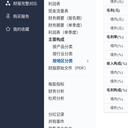
境外(元)
境外(元)
财报完整对比
利润表
现金流量表
毛利(元)
毛利(元)
购买服务
财务摘要（报告期）
境内(元)
境内(元)
财务摘要（单季度）
境外(元)
境外(元)
我的收藏
利润表（单季度）
毛利率(%)
毛利率(%)
主营构成
境内(%)
境内(%)
按产品分类
按行业分类
境外(%)
境外(%)
按地区分类
收入构成(%)
收入构成(%)
财报原始文件（PDF）
境内(%)
境内(%)
境外(%)
境外(%)
每股指标
毛利构成(%)
毛利构成(%)
财务分析
杜邦分析
境内(%)
境内(%)
境外(%)
境外(%)
分红记录
并购事件