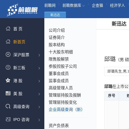
|
|
|
|
前瞻网
前瞻数据库
企查猫
经济学人
新迅达
新迅达
首 页
公司介绍
证券简介
新首页
股本结构
十大股东明细
深沪股票
邱璐
限售股解禁
（男 硕
参股控股子公司
新三板
邱璐先生,男,1
董事会成员
港 股
监事会成员
邱璐
在上市公
高级管理人员
美 股
管理层持股及报酬
序号
管理层持股变化
高级查询
企业高级查询（新）
IPO 咨询
资产负债表