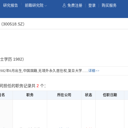
|
研究报告
前瞻研究院
免费注册
|
登录
|
购买服务
（300518.SZ）
士学历 1982）
982年6月出生,中国国籍,无境外永久居住权,复旦大学......
详细>>
司担任的职务记录共
2
个：
姓名
职务
所在公司
状态
任职日期