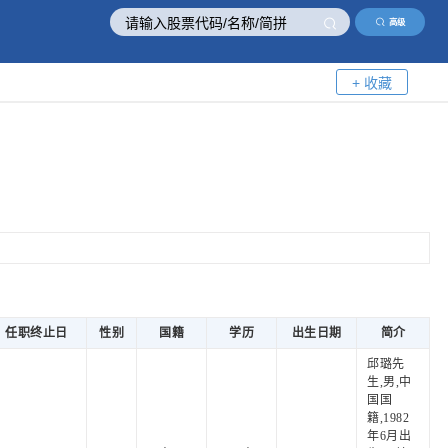
高级
+ 收藏
任职终止日
性别
国籍
学历
出生日期
简介
邱璐先
生,男,中
国国
籍,1982
年6月出