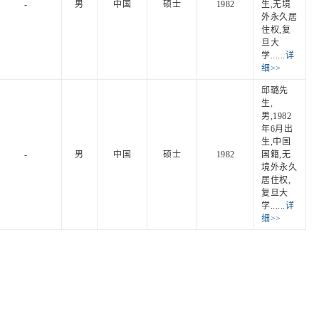
-
男
中国
硕士
1982
生,无境
外永久居
住权,复
旦大
学......
详
细>>
邱璐先
生,
男,1982
年6月出
生,中国
-
男
中国
硕士
1982
国籍,无
境外永久
居住权,
复旦大
学......
详
细>>