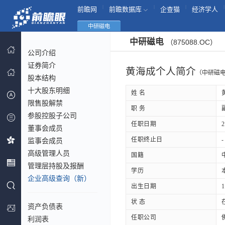
|
|
|
|
前瞻网
前瞻数据库
企查猫
经济学人
中研磁电
中研磁电
（875088.OC）
公司介绍
证券简介
黄海成个人简介
（中研磁
股本结构
十大股东明细
姓 名
限售股解禁
职 务
参股控股子公司
任职日期
2
董事会成员
任职终止日
-
监事会成员
高级管理人员
国籍
管理层持股及报酬
学历
企业高级查询（新）
出生日期
1
状 态
资产负债表
任职公司
利润表