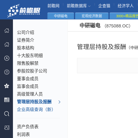
|
|
|
|
前瞻网
前瞻数据库
企查猫
经济学人
中研磁电
宏观经济数据
3000+精品报
中研磁电
（875088.OC）
公司介绍
证券简介
管理层持股及报酬
股本结构
（中
十大股东明细
限售股解禁
参股控股子公司
董事会成员
监事会成员
高级管理人员
管理层持股及报酬
企业高级查询（新）
资产负债表
利润表