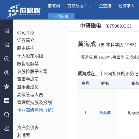
|
|
|
|
前瞻网
前瞻数据库
企查猫
经济学人
中研磁电
中研磁电
（875088.OC）
公司介绍
证券简介
黄海成
（男 本科学历 1983）
股本结构
十大股东明细
黄海成,男,1983年3月出生,无境外居
限售股解禁
参股控股子公司
黄海成
在上市公司担任的职务
董事会成员
序号
姓名
职
监事会成员
高级管理人员
管理层持股及报酬
企业高级查询（新）
1
黄海成
副总
资产负债表
利润表