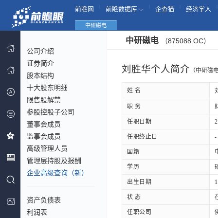
|
|
|
|
前瞻网
前瞻数据库
企查猫
经济学人
中研磁电
中研磁电
（875088.OC）
公司介绍
证券简介
刘胜华个人简介
（中研磁
股本结构
十大股东明细
姓 名
限售股解禁
职 务
参股控股子公司
任职日期
2
董事会成员
监事会成员
任职终止日
-
高级管理人员
国籍
管理层持股及报酬
学历
企业高级查询（新）
出生日期
1
状 态
资产负债表
利润表
任职公司