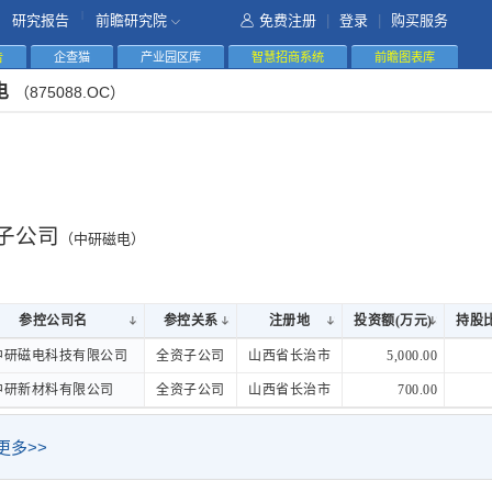
|
研究报告
前瞻研究院
免费注册
|
登录
|
购买服务
告
企查猫
产业园区库
智慧招商系统
前瞻图表库
电
（875088.OC）
子公司
（中研磁电）
参控公司名
参控公司名
参控关系
注册地
投资额(万元)
持股比
参控公司名
参控关系
注册地
投资额(万元)
持股比
中研磁电科技有限公司
中研磁电科技有限公司
全资子公司
山西省长治市
5,000.00
中研新材料有限公司
中研新材料有限公司
全资子公司
山西省长治市
700.00
更多>>