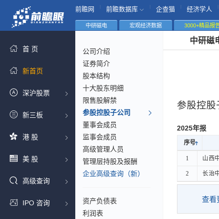
|
|
|
|
前瞻网
前瞻数据库
企查猫
经济学人
中研磁电
宏观经济数据
3000+精品报
中研磁
首 页
公司介绍
证券简介
新首页
股本结构
十大股东明细
深沪股票
限售股解禁
参股控股
参股控股子公司
新三板
董事会成员
2025年报
港 股
监事会成员
序号
序号
高级管理人员
序号
美 股
1
1
山西
山西
管理层持股及报酬
企业高级查询（新）
2
2
长治
长治
高级查询
查看
资产负债表
IPO 咨询
利润表