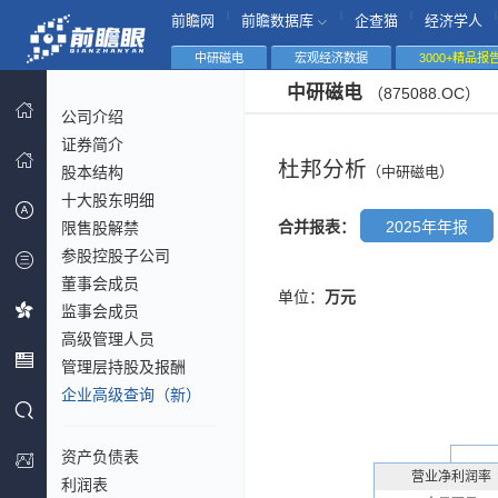
|
|
|
|
前瞻网
前瞻数据库
企查猫
经济学人
中研磁电
宏观经济数据
3000+精品报
中研磁电
（875088.OC）
公司介绍
证券简介
杜邦分析
股本结构
（中研磁电）
十大股东明细
合并报表：
2025年年报
限售股解禁
参股控股子公司
董事会成员
单位：
万元
监事会成员
高级管理人员
管理层持股及报酬
企业高级查询（新）
资产负债表
营业净利润率
利润表