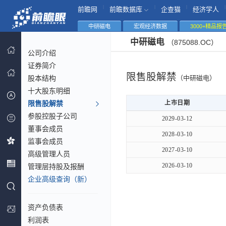
|
|
|
|
前瞻网
前瞻数据库
企查猫
经济学人
中研磁电
宏观经济数据
3000+精品报
中研磁电
（875088.OC）
公司介绍
证券简介
限售股解禁
股本结构
（中研磁电）
十大股东明细
限售股解禁
上市日期
参股控股子公司
2029-03-12
董事会成员
2028-03-10
监事会成员
2027-03-10
高级管理人员
2026-03-10
管理层持股及报酬
企业高级查询（新）
资产负债表
利润表