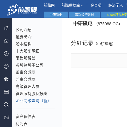
|
|
|
|
前瞻网
前瞻数据库
企查猫
经济学人
中研磁电
宏观经济数据
3000+精品报
中研磁电
（875088.OC）
公司介绍
证券简介
分红记录
股本结构
（中研磁电）
十大股东明细
限售股解禁
参股控股子公司
董事会成员
监事会成员
高级管理人员
管理层持股及报酬
企业高级查询（新）
资产负债表
利润表