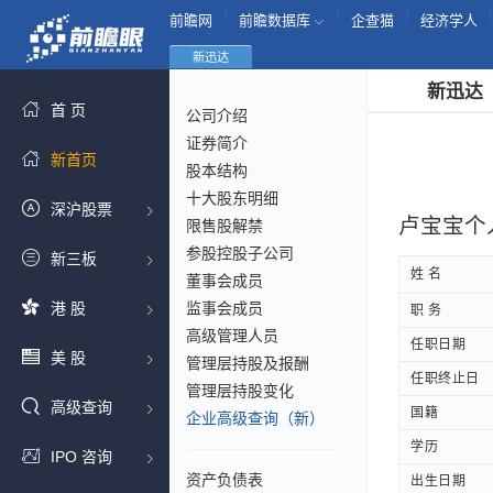
|
|
|
|
前瞻网
前瞻数据库
企查猫
经济学人
新迅达
新迅达
首 页
公司介绍
证券简介
新首页
股本结构
十大股东明细
深沪股票
卢宝宝个
限售股解禁
参股控股子公司
新三板
姓 名
董事会成员
港 股
监事会成员
职 务
高级管理人员
任职日期
美 股
管理层持股及报酬
任职终止日
管理层持股变化
高级查询
国籍
企业高级查询（新）
学历
IPO 咨询
资产负债表
出生日期