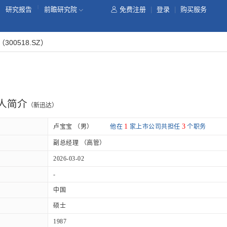
|
研究报告
前瞻研究院
免费注册
|
登录
|
购买服务
（300518.SZ）
人简介
（新迅达）
1
3
卢宝宝 （男）
他在
家上市公司共担任
个职务
副总经理 （高管）
2026-03-02
-
中国
硕士
1987