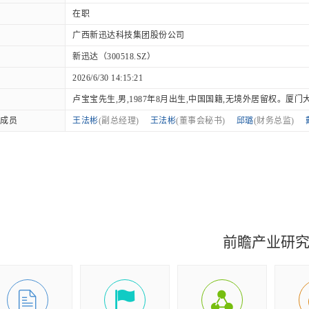
在职
广西新迅达科技集团股份公司
新迅达（300518.SZ）
2026/6/30 14:15:21
卢宝宝先生,男,1987年8月出生,中国国籍,无境外居留权。厦门大学..
成员
王法彬
(副总经理)
王法彬
(董事会秘书)
邱璐
(财务总监)
前瞻产业研