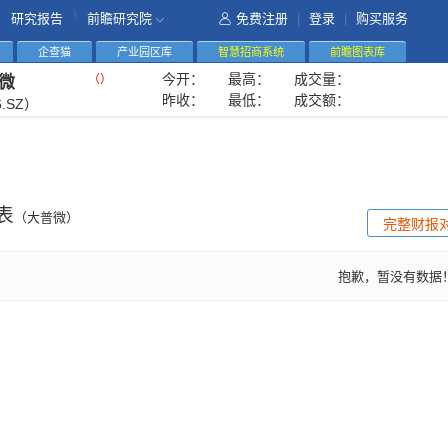
|
研究报告
前瞻研究院
免费注册
|
登录
|
购买服务
企查猫
产业园区库
智慧招商系统
前瞻图表库
今开：
最高：
成交量：
（
）
微
昨收：
最低：
成交额：
6.SZ）
表
（大普微）
完整财报
抱歉，暂没有数据