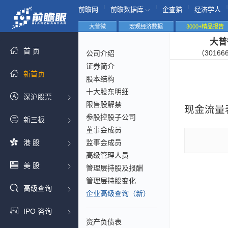
|
|
|
|
前瞻网
前瞻数据库
企查猫
经济学人
大普微
宏观经济数据
3000+精品报告
大普
首 页
（30166
公司介绍
证券简介
新首页
股本结构
十大股东明细
深沪股票
限售股解禁
现金流量
参股控股子公司
新三板
董事会成员
港 股
监事会成员
高级管理人员
美 股
管理层持股及报酬
管理层持股变化
高级查询
企业高级查询（新）
IPO 咨询
资产负债表