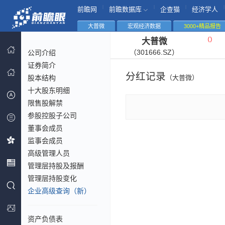
|
|
|
|
前瞻网
前瞻数据库
企查猫
经济学人
大普微
宏观经济数据
3000+精品报告
（
）
大普微
（301666.SZ）
公司介绍
证券简介
分红记录
股本结构
（大普微）
十大股东明细
限售股解禁
参股控股子公司
董事会成员
监事会成员
高级管理人员
管理层持股及报酬
管理层持股变化
企业高级查询（新）
资产负债表