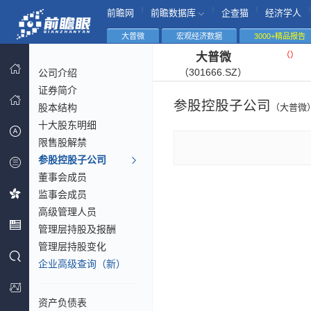
|
|
|
|
前瞻网
前瞻数据库
企查猫
经济学人
大普微
宏观经济数据
3000+精品报告
（
）
大普微
（301666.SZ）
公司介绍
证券简介
参股控股子公司
股本结构
（大普微
十大股东明细
限售股解禁
参股控股子公司
董事会成员
监事会成员
高级管理人员
管理层持股及报酬
管理层持股变化
企业高级查询（新）
资产负债表