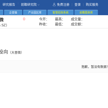
|
研究报告
前瞻研究院
免费注册
|
登录
|
购买服务
企查猫
产业园区库
智慧招商系统
前瞻图表库
今开：
最高：
成交量：
（
）
微
昨收：
最低：
成交额：
6.SZ）
投向
（大普微）
抱歉，暂没有数据