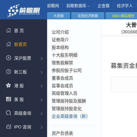
|
|
|
|
前瞻网
前瞻数据库
企查猫
经济学人
大普微
宏观经济数据
3000+精品报告
大普
首 页
（30166
公司介绍
证券简介
新首页
股本结构
十大股东明细
深沪股票
限售股解禁
募集资金
参股控股子公司
新三板
董事会成员
港 股
监事会成员
高级管理人员
美 股
管理层持股及报酬
管理层持股变化
高级查询
企业高级查询（新）
IPO 咨询
资产负债表