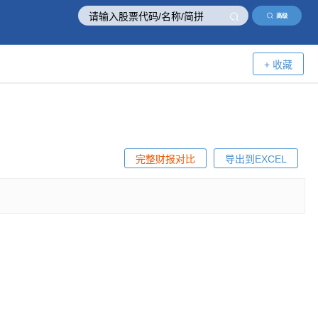
高级
+ 收藏
完整财报对比
导出到EXCEL
！