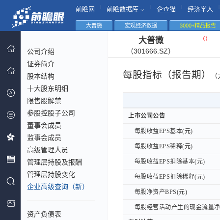
|
|
|
|
前瞻网
前瞻数据库
企查猫
经济学人
大普微
宏观经济数据
3000+精品报告
（
）
大普微
（301666.SZ）
公司介绍
证券简介
每股指标（报告期）
股本结构
（
十大股东明细
限售股解禁
参股控股子公司
上市公司公告
上市公司公告
董事会成员
每股收益EPS基本(元)
每股收益EPS基本(元)
监事会成员
每股收益EPS稀释(元)
每股收益EPS稀释(元)
高级管理人员
管理层持股及报酬
每股收益EPS扣除基本(元)
每股收益EPS扣除基本(元)
管理层持股变化
每股收益EPS扣除稀释(元)
每股收益EPS扣除稀释(元)
企业高级查询（新）
每股净资产BPS(元)
每股净资产BPS(元)
每股经营活动产生的现金流量净额
每股经营活动产生的现金流量净额
资产负债表