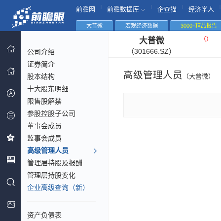
|
|
|
|
前瞻网
前瞻数据库
企查猫
经济学人
大普微
宏观经济数据
3000+精品报告
（
）
大普微
（301666.SZ）
公司介绍
证券简介
高级管理人员
股本结构
（大普微）
十大股东明细
限售股解禁
参股控股子公司
董事会成员
监事会成员
高级管理人员
管理层持股及报酬
管理层持股变化
企业高级查询（新）
资产负债表