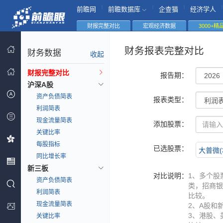
|
|
|
|
前瞻网
前瞻数据库
企查猫
经济学人
财报完整对比
宏观经济数据
3000+
财务报表完整对比
财务数据
收起
财报完整对比
报告期：
沪深A股
资产负债简表
报表类型：
利润简表
现金流量简表
添加股票：
关键比率
每股指标
已选股票：
大普微(3
同比增长率
新三板
对比说明：
1、多个股
资产负债简表
类，招商银
利润简表
比较。
现金流量简表
2、A股和
3、港股、
关键比率